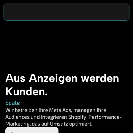
Aus Anzeigen werden 
Kunden.
Scale
Wir betreiben Ihre Meta Ads, managen Ihre 
Audiences und integrieren Shopify  Performance-
Marketing, das auf Umsatz optimiert.